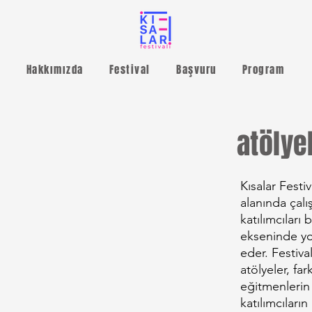
Hakkımızda
Festival
Başvuru
Program
atölye
Kısalar Festiv
alanında çalı
katılımcıları
ekseninde yo
eder. Festiv
atölyeler, far
eğitmenlerin 
katılımcıların