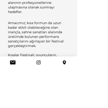
alanının profesyonellerine
ulaşmasına olanak sunmayı
hedefler.
Amacımız; kısa formun da uzun
kadar etkili olabileceğine olan
inançla, sahne sanatları alanında
üretimde bulunan performans
sanatçılarını ağırlayan bir festival
gerçekleştirmek.
Kısalar Festivali; oyuncuların,
yazarların, yönetmenlerin,
dansçıların, koreografların ve daha
birçok alanda üretim yapan
sanatçıların bir arada olduğu,
izlediklerimiz üzerine tartıştığımız,
atölye çalışmalarıyla birlikte
ürettiğimiz ve panellerde
birbirimizden öğrendiğimiz bir
buluşma noktasıdır. Festival,
süresiyle ve mekanıyla sınırlı
kalmadan, yıl boyunca büyüyerek